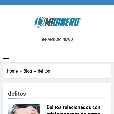
Skip
to
content
Midinero.co
Fintech, Criptomonedas
RANDOM NEWS
Home
Blog
delitos
delitos
Delitos relacionados con