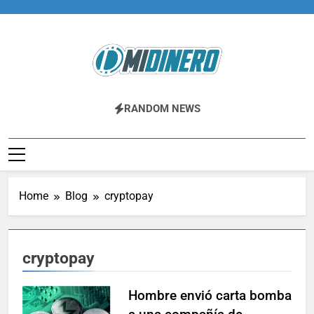
Skip
to
content
Midinero.co
Fintech, Criptomonedas
RANDOM NEWS
Home
Blog
cryptopay
cryptopay
Hombre envió carta bomba