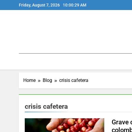
Skip
Friday, August 7, 2026
10:00:29 AM
to
content
Home
Blog
crisis cafetera
crisis cafetera
Grave c
colomb