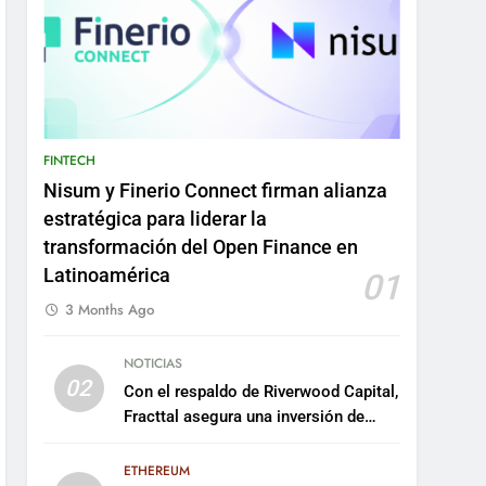
FINTECH
Nisum y Finerio Connect firman alianza
estratégica para liderar la
transformación del Open Finance en
Latinoamérica
01
3 Months Ago
NOTICIAS
02
Con el respaldo de Riverwood Capital,
Fracttal asegura una inversión de
US$35 millones para escalar su
plataforma
ETHEREUM