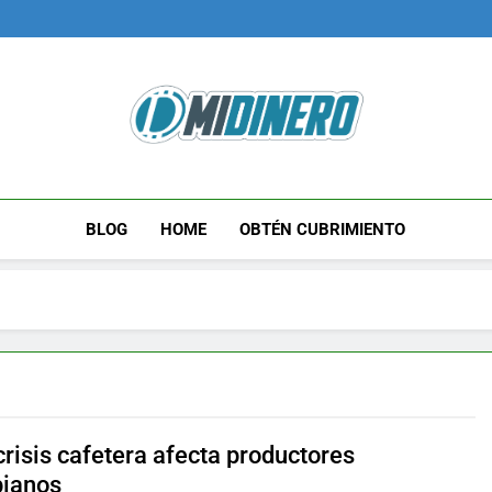
Midinero.co
Fintech, Criptomonedas
BLOG
HOME
OBTÉN CUBRIMIENTO
risis cafetera afecta productores
ianos