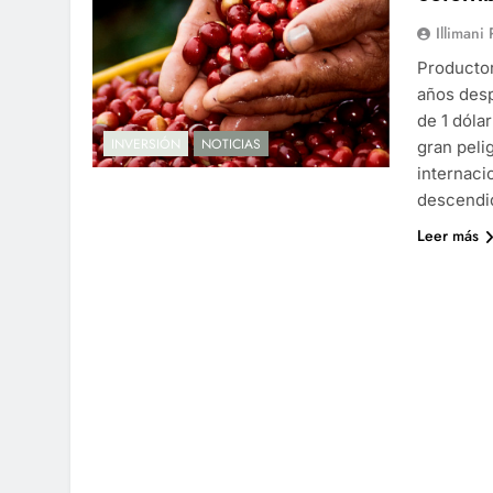
Illimani
Productor
años desp
de 1 dóla
INVERSIÓN
NOTICIAS
gran peli
internaci
descend
Leer más