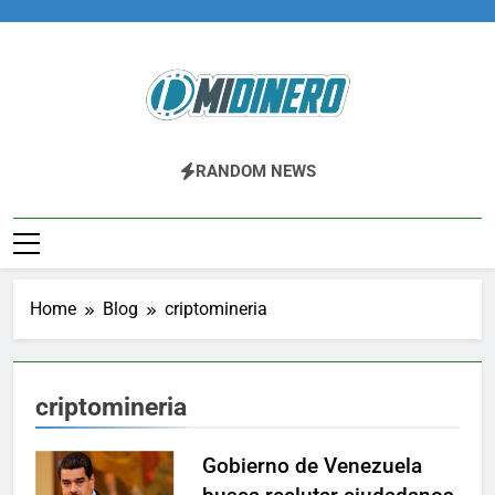
Skip
to
content
Midinero.co
Fintech, Criptomonedas
RANDOM NEWS
Home
Blog
criptomineria
criptomineria
Gobierno de Venezuela