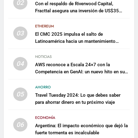
02
Con el respaldo de Riverwood Capital,
Fracttal asegura una inversión de US$35
millones para escalar su plataforma
ETHEREUM
03
El CMC 2025 impulsa el salto de
Latinoamérica hacia un mantenimiento
predictivo y sostenible
NOTICIAS
04
AWS reconoce a Escala 24×7 con la
Competencia en GenAI: un nuevo hito en su
expertise de inteligencia artificial empresarial
AHORRO
05
Travel Tuesday 2024: Lo que debes saber
para ahorrar dinero en tu próximo viaje
ECONOMÍA
06
Argentina: El impacto económico que dejó la
fuerte tormenta es incalculable