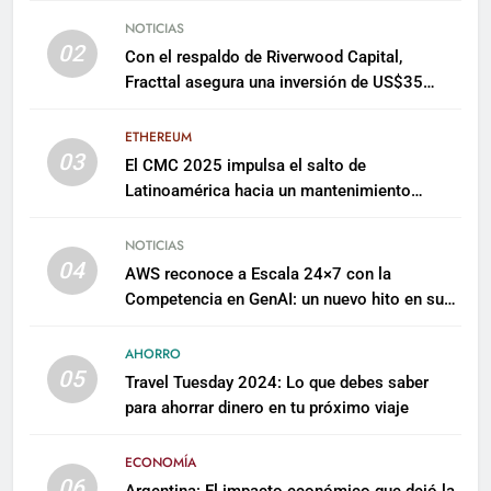
NOTICIAS
02
Con el respaldo de Riverwood Capital,
Fracttal asegura una inversión de US$35
millones para escalar su plataforma
ETHEREUM
03
El CMC 2025 impulsa el salto de
Latinoamérica hacia un mantenimiento
predictivo y sostenible
NOTICIAS
04
AWS reconoce a Escala 24×7 con la
Competencia en GenAI: un nuevo hito en su
expertise de inteligencia artificial empresarial
AHORRO
05
Travel Tuesday 2024: Lo que debes saber
para ahorrar dinero en tu próximo viaje
ECONOMÍA
06
Argentina: El impacto económico que dejó la