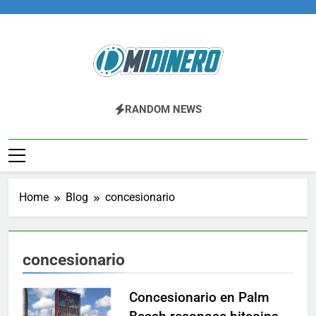
Skip
to
content
Midinero.co
Fintech, Criptomonedas
RANDOM NEWS
Home
Blog
concesionario
concesionario
Concesionario en Palm