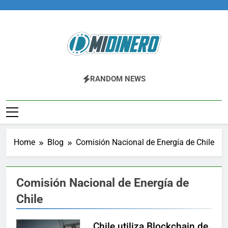
Skip
to
content
Midinero.co
Fintech, Criptomonedas
RANDOM NEWS
Home
Blog
Comisión Nacional de Energía de Chile
Comisión Nacional de Energía de
Chile
Chile utiliza Blockchain de