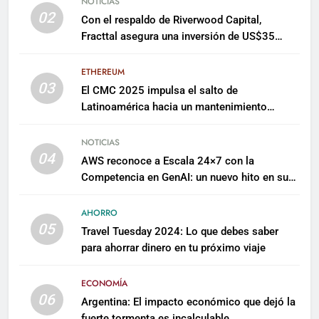
NOTICIAS
02
Con el respaldo de Riverwood Capital,
Fracttal asegura una inversión de US$35
millones para escalar su plataforma
ETHEREUM
03
El CMC 2025 impulsa el salto de
Latinoamérica hacia un mantenimiento
predictivo y sostenible
NOTICIAS
04
AWS reconoce a Escala 24×7 con la
Competencia en GenAI: un nuevo hito en su
expertise de inteligencia artificial empresarial
AHORRO
05
Travel Tuesday 2024: Lo que debes saber
para ahorrar dinero en tu próximo viaje
ECONOMÍA
06
Argentina: El impacto económico que dejó la
fuerte tormenta es incalculable