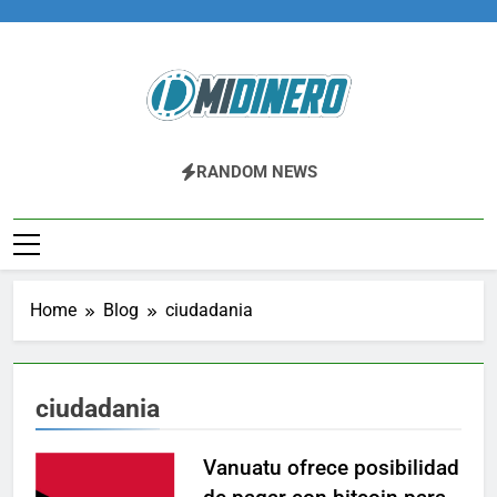
Skip
to
content
Midinero.co
Fintech, Criptomonedas
RANDOM NEWS
Home
Blog
ciudadania
ciudadania
Vanuatu ofrece posibilidad