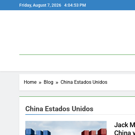
Skip
Friday, August 7, 2026
4:04:53 PM
to
content
Home
Blog
China Estados Unidos
China Estados Unidos
Jack M
China 