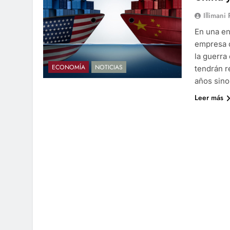
Illimani
En una en
empresa d
la guerra
ECONOMÍA
NOTICIAS
tendrán r
años sino
Leer más