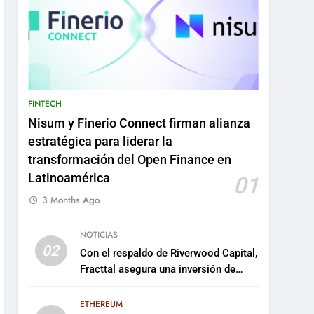
FINTECH
Nisum y Finerio Connect firman alianza
estratégica para liderar la
transformación del Open Finance en
Latinoamérica
01
3 Months Ago
NOTICIAS
02
Con el respaldo de Riverwood Capital,
Fracttal asegura una inversión de
US$35 millones para escalar su
plataforma
ETHEREUM