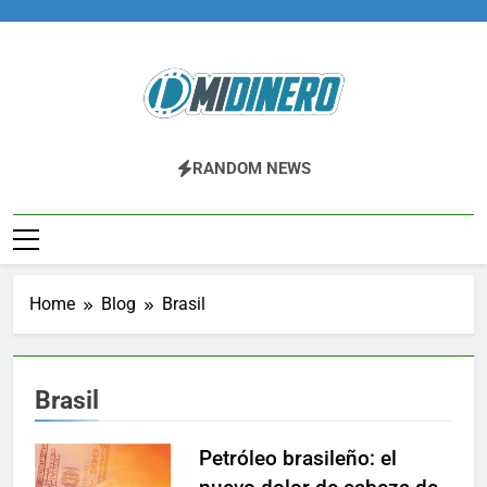
Skip
to
content
Midinero.co
Fintech, Criptomonedas
RANDOM NEWS
Home
Blog
Brasil
Brasil
Petróleo brasileño: el