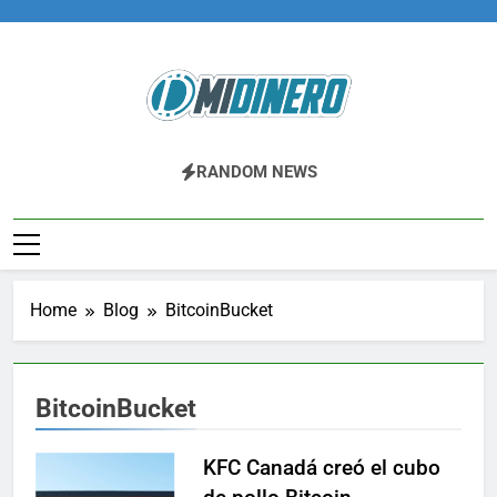
Skip
to
content
Midinero.co
Fintech, Criptomonedas
RANDOM NEWS
Home
Blog
BitcoinBucket
BitcoinBucket
KFC Canadá creó el cubo