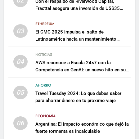
02
Con el respaldo de Riverwood Capital,
Fracttal asegura una inversión de US$35
millones para escalar su plataforma
ETHEREUM
03
El CMC 2025 impulsa el salto de
Latinoamérica hacia un mantenimiento
predictivo y sostenible
NOTICIAS
04
AWS reconoce a Escala 24×7 con la
Competencia en GenAI: un nuevo hito en su
expertise de inteligencia artificial empresarial
AHORRO
05
Travel Tuesday 2024: Lo que debes saber
para ahorrar dinero en tu próximo viaje
ECONOMÍA
06
Argentina: El impacto económico que dejó la
fuerte tormenta es incalculable