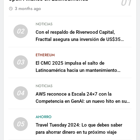
01
3 months ago
NOTICIAS
02
Con el respaldo de Riverwood Capital,
Fracttal asegura una inversión de US$35
millones para escalar su plataforma
ETHEREUM
03
El CMC 2025 impulsa el salto de
Latinoamérica hacia un mantenimiento
predictivo y sostenible
NOTICIAS
04
AWS reconoce a Escala 24×7 con la
Competencia en GenAI: un nuevo hito en su
expertise de inteligencia artificial empresarial
AHORRO
05
Travel Tuesday 2024: Lo que debes saber
para ahorrar dinero en tu próximo viaje