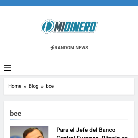
Skip
to
content
Midinero.co
Fintech, Criptomonedas
RANDOM NEWS
Home
Blog
bce
bce
Para el Jefe del Banco