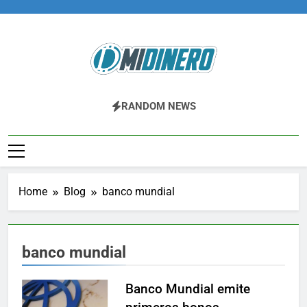
Skip
to
content
Midinero.co
Fintech, Criptomonedas
RANDOM NEWS
Home
Blog
banco mundial
banco mundial
Banco Mundial emite