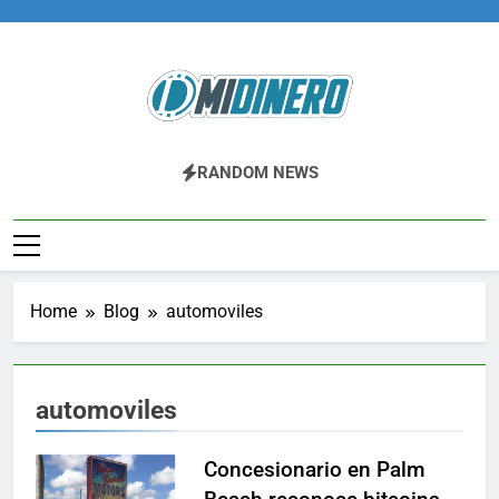
Skip
to
content
Midinero.co
Fintech, Criptomonedas
RANDOM NEWS
Home
Blog
automoviles
automoviles
Concesionario en Palm