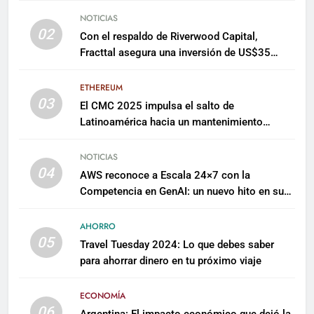
NOTICIAS
02
Con el respaldo de Riverwood Capital,
Fracttal asegura una inversión de US$35
millones para escalar su plataforma
ETHEREUM
03
El CMC 2025 impulsa el salto de
Latinoamérica hacia un mantenimiento
predictivo y sostenible
NOTICIAS
04
AWS reconoce a Escala 24×7 con la
Competencia en GenAI: un nuevo hito en su
expertise de inteligencia artificial empresarial
AHORRO
05
Travel Tuesday 2024: Lo que debes saber
para ahorrar dinero en tu próximo viaje
ECONOMÍA
06
Argentina: El impacto económico que dejó la