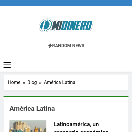
Skip
to
content
Midinero.co
Fintech, Criptomonedas
RANDOM NEWS
Home
Blog
América Latina
América Latina
Latinoamérica, un