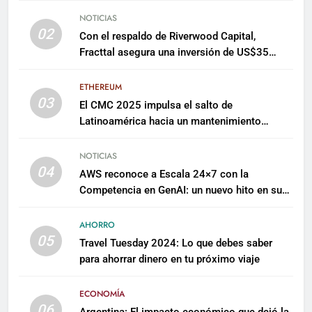
NOTICIAS
02
Con el respaldo de Riverwood Capital,
Fracttal asegura una inversión de US$35
millones para escalar su plataforma
ETHEREUM
03
El CMC 2025 impulsa el salto de
Latinoamérica hacia un mantenimiento
predictivo y sostenible
NOTICIAS
04
AWS reconoce a Escala 24×7 con la
Competencia en GenAI: un nuevo hito en su
expertise de inteligencia artificial empresarial
AHORRO
05
Travel Tuesday 2024: Lo que debes saber
para ahorrar dinero en tu próximo viaje
ECONOMÍA
06
Argentina: El impacto económico que dejó la