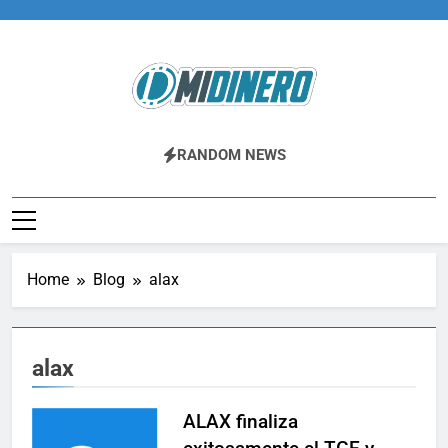
Skip
to
content
Midinero.co
Fintech, Criptomonedas
RANDOM NEWS
Home
Blog
alax
alax
ALAX finaliza