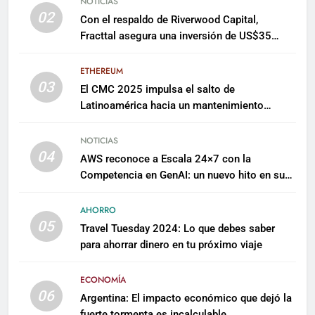
NOTICIAS
02
Con el respaldo de Riverwood Capital,
Fracttal asegura una inversión de US$35
millones para escalar su plataforma
ETHEREUM
03
El CMC 2025 impulsa el salto de
Latinoamérica hacia un mantenimiento
predictivo y sostenible
NOTICIAS
04
AWS reconoce a Escala 24×7 con la
Competencia en GenAI: un nuevo hito en su
expertise de inteligencia artificial empresarial
AHORRO
05
Travel Tuesday 2024: Lo que debes saber
para ahorrar dinero en tu próximo viaje
ECONOMÍA
06
Argentina: El impacto económico que dejó la
fuerte tormenta es incalculable