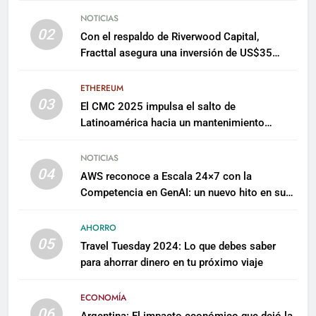
NOTICIAS
02
Con el respaldo de Riverwood Capital,
Fracttal asegura una inversión de US$35
millones para escalar su plataforma
ETHEREUM
03
El CMC 2025 impulsa el salto de
Latinoamérica hacia un mantenimiento
predictivo y sostenible
NOTICIAS
04
AWS reconoce a Escala 24×7 con la
Competencia en GenAI: un nuevo hito en su
expertise de inteligencia artificial empresarial
AHORRO
05
Travel Tuesday 2024: Lo que debes saber
para ahorrar dinero en tu próximo viaje
ECONOMÍA
06
Argentina: El impacto económico que dejó la