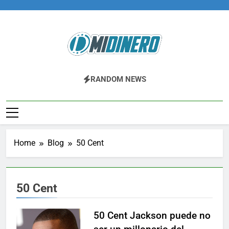
Skip
to
content
Midinero.co
Fintech, Criptomonedas
RANDOM NEWS
Home
Blog
50 Cent
50 Cent
50 Cent Jackson puede no