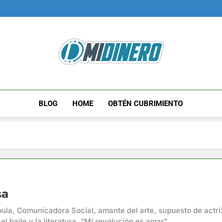
Midinero.co
Fintech, Criptomonedas
BLOG
HOME
OBTÉN CUBRIMIENTO
sa
ula, Comunicadora Social, amante del arte, supuesto de actriz
 el baile y la literatura. "Mi revolución es amar".