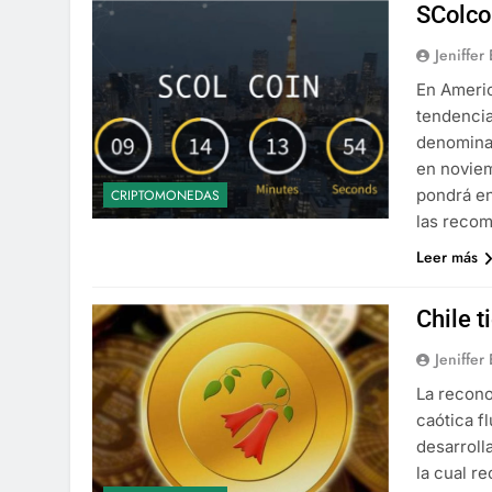
SColco
Jeniffer
En Americ
tendencia
denominad
en noviem
pondrá en
CRIPTOMONEDAS
las recom
Leer más
Chile 
Jeniffer
La recono
caótica f
desarroll
la cual r