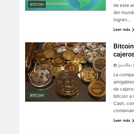
BITCOIN
de este e
del mundo
logren…
Leer más
Bitcoin
cajero
Jeniffer
La compañ
amigables
de cajero
BITCOIN
bitcoin a
Cash, com
combina
Leer más