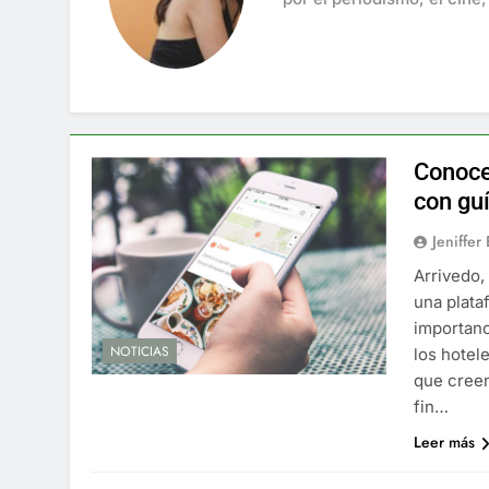
Conoce
con guí
Jeniffer
Arrivedo,
una plata
importanc
NOTICIAS
los hotel
que creen
fin…
Leer más