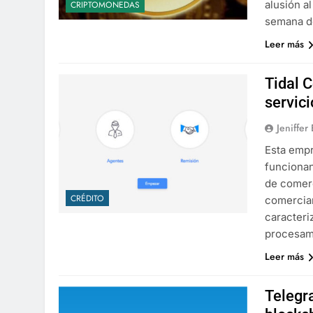
alusión a
CRIPTOMONEDAS
semana de
Leer más
Tidal 
servic
Jeniffer
Esta empr
funcionan
de comerc
CRÉDITO
comercian
caracteri
procesami
Leer más
Telegr