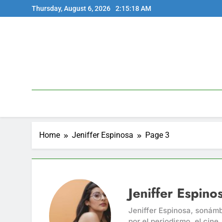
Skip
Thursday, August 6, 2026
2:15:19 AM
to
content
Home
Jeniffer Espinosa
Page 3
Jeniffer Espino
Jeniffer Espinosa, sonámb
por el periodismo, el cine,