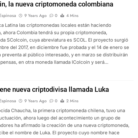
in, la nueva criptomoneda colombiana
 Espinosa
9 Years Ago
0
4 Mins
a Latina las criptomonedas locales están haciendo
, ahora Colombia tendrá su propia criptomoneda,
a SColcoin, cuya abreviatura es SCOL. El proyecto surgió
bre del 2017, en diciembre fue probada y el 14 de enero se
 preventa al público interesado, y en marzo se distribuirán
pensas, en otra moneda llamada IColcoin y será…
tiene nueva criptodivisa llamada Luka
 Espinosa
9 Years Ago
0
2 Mins
cida Chaucha, la primera criptomoneda chilena, tuvo una
luctuación, ahora luego del acontecimiento un grupo de
adores ha afirmado la creación de una nueva criptomoneda,
ecibe el nombre de Luka. El proyecto cuyo nombre hace