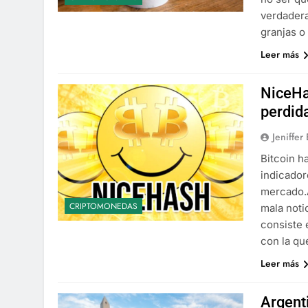
verdadera
granjas o
Leer más
NiceHa
perdid
Jeniffer
Bitcoin h
indicador
mercado.
CRIPTOMONEDAS
mala noti
consiste 
con la q
Leer más
Argent