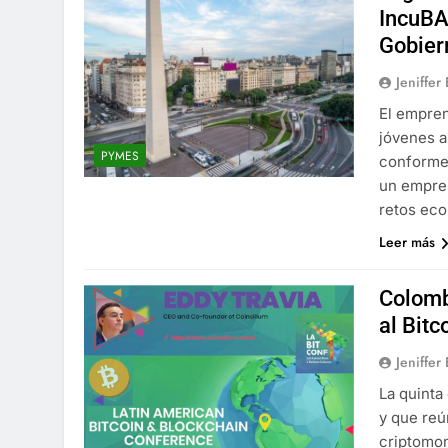
IncuBA
Gobier
Jeniffer
El empren
jóvenes a
PYMES
conforme 
un empres
retos eco
Leer más
Colomb
al Bitc
Jeniffer
La quinta
y que reú
criptomon