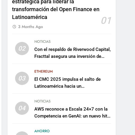
estratégica para liderar la
transformación del Open Finance en
Latinoamérica
01
3 Months Ago
NOTICIAS
02
Con el respaldo de Riverwood Capital,
Fracttal asegura una inversión de
US$35 millones para escalar su
plataforma
ETHEREUM
03
El CMC 2025 impulsa el salto de
Latinoamérica hacia un
mantenimiento predictivo y
sostenible
NOTICIAS
04
AWS reconoce a Escala 24×7 con la
Competencia en GenAI: un nuevo hito
en su expertise de inteligencia
artificial empresarial
AHORRO