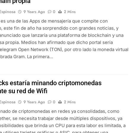
hain propia
 Espinosa
9 Years Ago
0
2 Mins
es una de las Apps de mensajería que compite con
 este fin de año ha sorprendido con grandes noticias, y
anunciado que lanzaría una plataforma de blockchain y una
isa propia. Medios han afirmado que dicho portal sería
elegram Open Network (TON), por otro lado la moneda virtual
mbrada Gram. La primera…
cks estaría minando criptomonedas
te su red de Wifi
 Espinosa
9 Years Ago
0
2 Mins
inado de criptomonedas en redes ya consolidadas, como
 ether, se necesita trabajar desde múltiples dispositivos, ya
osibilidades que brinda un CPU para esta labor es limitada, a
e utilicen tarjetas gráficas o ASIC, para obtener una