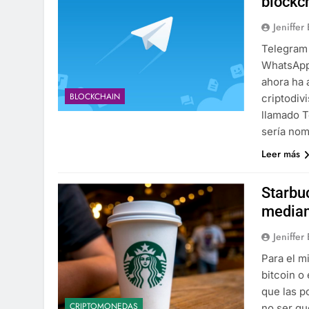
blockc
Jeniffer
Telegram 
WhatsApp,
ahora ha 
BLOCKCHAIN
criptodiv
llamado T
sería no
Leer más
Starbu
median
Jeniffer
Para el m
bitcoin o
que las p
CRIPTOMONEDAS
no ser qu